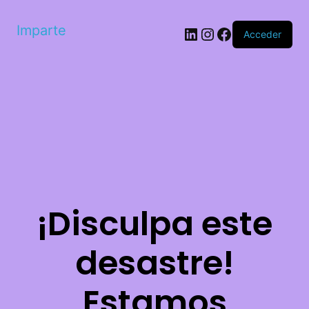
Imparte
LinkedIn
Instagram
Facebook
Acceder
¡Disculpa este
desastre!
Estamos