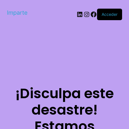
Imparte
LinkedIn
Instagram
Facebook
Acceder
¡Disculpa este
desastre!
Estamos